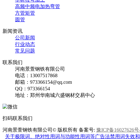
高频中频电加热弯管
方管矩管
圆管
新闻资讯
公司新闻
行业动态
常见问题
联系我们
河南景萱钢铁有限公司
电话：13007517868
邮箱：973366154@qq.com
QQ：973366154
地址：郑州华南城六盛钢材交易中心
扫码联系我们
河南景萱钢铁有限公司© 版权所有 备案号:
豫ICP备16027626号
关于极限词、绝对性用词与功能性用词等广告法禁用词失效和