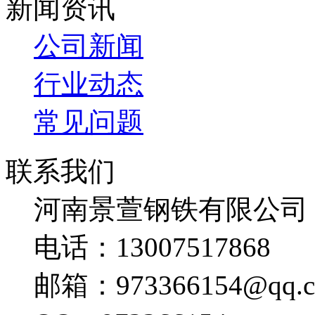
新闻资讯
公司新闻
行业动态
常见问题
联系我们
河南景萱钢铁有限公司
电话：13007517868
邮箱：973366154@qq.