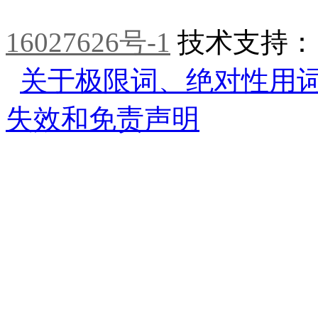
16027626号-1
技术支持
关于极限词、绝对性用
失效和免责声明