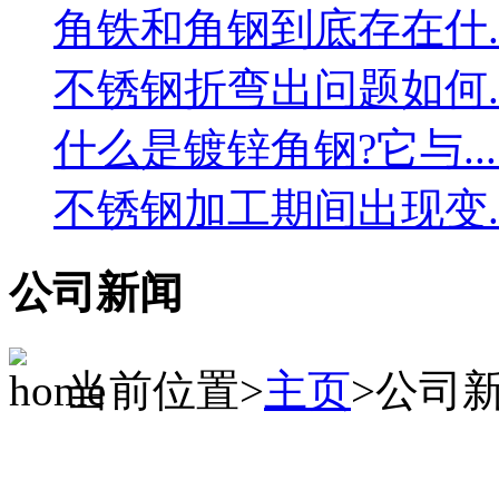
角铁和角钢到底存在什....
不锈钢折弯出问题如何....
什么是镀锌角钢?它与....
不锈钢加工期间出现变....
公司新闻
当前位置>
主页
>公司