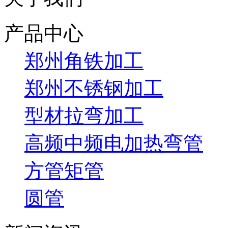
产品中心
郑州角铁加工
郑州不锈钢加工
型材拉弯加工
高频中频电加热弯管
方管矩管
圆管