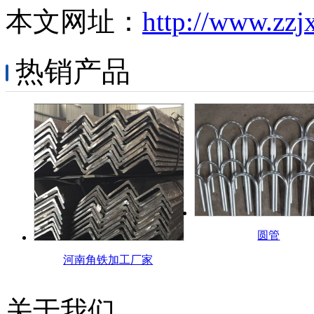
本文网址：
http://www.zzj
热销产品
圆管
河南角铁加工厂家
关于我们