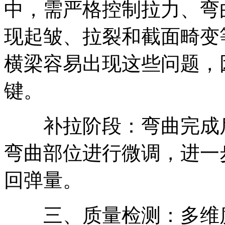
中，需严格控制拉力、弯
现起皱、拉裂和截面畸变
横梁容易出现这些问题，
键。
补拉阶段：弯曲完成后
弯曲部位进行微调，进一
回弹量。
三、质量检测：多维