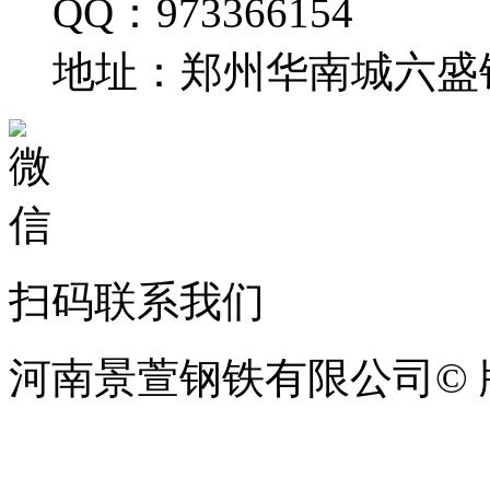
QQ：973366154
地址：郑州华南城六盛
扫码联系我们
河南景萱钢铁有限公司© 